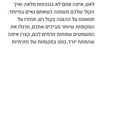
לאט, איפה אתם לא בנוכחות מלאה ואיך 
הקול שלכם משתנה כשאתם גאים במיוחד. 
תתאמנו על ההצגה בקול רם, תחזרו על 
המקומות שיותר מביכים אתכם, תרגלו את 
המשפטים שפחות זורמים לכם, קצרו איפה 
שהמתח יורד, גוונו במקומות של חזרתיות 
וסיימו במשפט שמשאיר טעם של עוד 
בנקודה ברורה, בלי שלוש נקודות. 
יאללה רוצים שנתרגל קצת יחד?
מי אני? 
מה אני עושה? 
ספציפיות – שימו מספרים, שמות או 
דוגמאות
טוויסט – בחרו משהו מפתיע ומסקרן
אופציה – סיימו בהנעה לפעולה – 
בקשה, שאלה, רעיון.
לפני סיום, עוד משהו חשוב. 