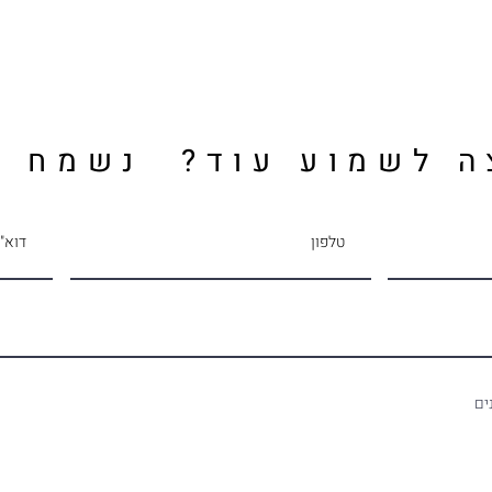
לזכור ולא לשכוח
הצעד 
- איך
ה לשמוע עוד? נשמח ל
ים