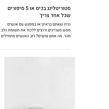
Galit Barash
סטוריטלינג בכיס או 5 סיפורים
שכל אחד צריך
נניח שאתם בראיון או במפגש עם אנשים
ממש מעניינים ורוצים ללכוד את תשומת הלב
מהר. מה אתם עושים? רוב האנשים מתחילים
לגמגם, לספר משהו כללי, או לקפוץ להסברים
ומאבדים את כולם אחרי 30 שניות. הנה 5
הסיפורים שכדאי שיהיו לכם תמיד מוכנים:
סיפור 1: "הכישלון שלימד אותי הכי הרבה"
למה הסיפור הזה עובד? כי הוא מראה שאתם
אנושיים, שאתם לומדים, שאתם לא מפחדים
להודות בטעויות. וכי - בואו נודה - כולנו
אוהבים סיפורי כישלון הרבה יותר מסיפורי
הצלחה. מתי כדאי להשתמש בו? בראיונות
כשאתם צריכים להראות