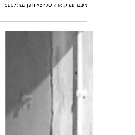
אנחנו חושבים שסיפור טוב חייב להיות מאד
דרמטי. שצריך להיות איזה אירוע מטלטל,
משבר עמוק, או הישג יוצא דופן כמו: לטפס
על האוורסט, לנצח סרטן, או למכור חברה
במיליון דולר כדי שיהיה לנו מה לספר. זה לא
נכון. איפה הסיפורים שלנו מתחבאים? רגעי
שינוי קטנים אנחנו מחפשות רגעים מתוך
הדרך, בלי לקפוץ ישר מהמשבר להצלחה, מתי
הרגשתם שאתם שייכים, מתי עשיתם בחירה
שהייתם גאים בה, מה עזר לך לעשות את
הצעד הראשון החוצה כשכל מה שהתחשק
לכם הוא להישאר במיטה? רגעי של גילוי קרה
לכם שגיליתם משהו על