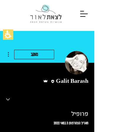
ions
מעקב
עורכ/ת
אדמין
Galit Barash
פרופיל
תאריך הצטרפות: 3 במאי 2022